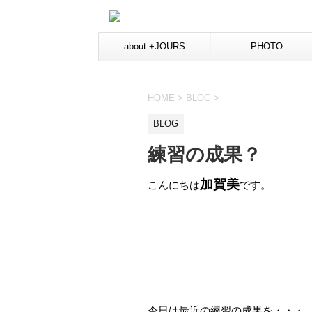
about +JOURS
PHOTO
HOME
>
BLOG
>
BLOG
練習の成果？
加賀美
こんにちは
です。
今日は最近の練習の成果を・・・