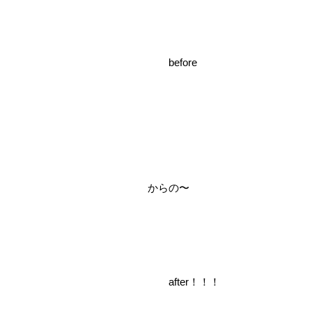
before
からの〜
after！！！