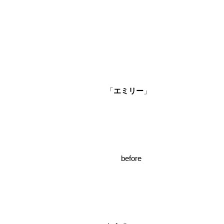
「
エミリー
」
before