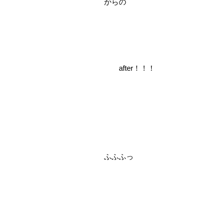
からの
after！！！
ふふふっ