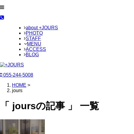
about +JOURS
PHOTO
STAFF
MENU
ACCESS
BLOG
055-244-5008
HOME
>
jours
「 joursの記事 」 一覧