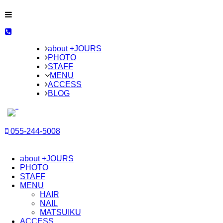
about +JOURS
PHOTO
STAFF
MENU
ACCESS
BLOG
055-244-5008
about +JOURS
PHOTO
STAFF
MENU
HAIR
NAIL
MATSUIKU
ACCESS