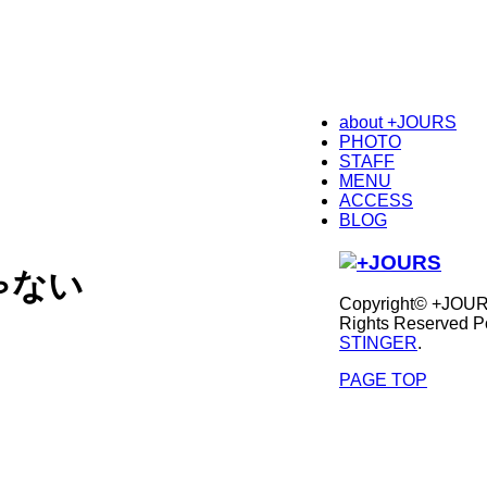
about +JOURS
PHOTO
STAFF
MENU
ACCESS
BLOG
ゃない
Copyright© +JOUR
Rights Reserved P
STINGER
.
PAGE TOP