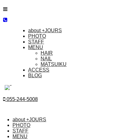
about +JOURS
PHOTO
STAFF
MENU
HAIR
NAIL
MATSUIKU
ACCESS
BLOG
055-244-5008
about +JOURS
PHOTO
STAFF
MENU